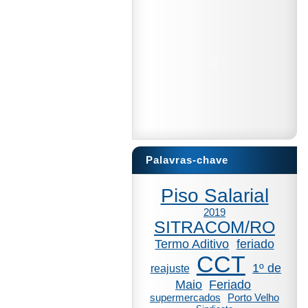
Palavras-chave
Piso Salarial
2019
SITRACOM/RO
Termo Aditivo
feriado
CCT
1º de
reajuste
Maio
Feriado
supermercados
Porto Velho