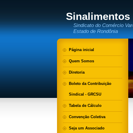
Sinalimentos
Sindicato do Comércio Var
Estado de Rondônia
Página inicial
Quem Somos
Diretoria
Boleto da Contribuição
Sindical - GRCSU
Tabela de Cálculo
Convenção Coletiva
Seja um Associado