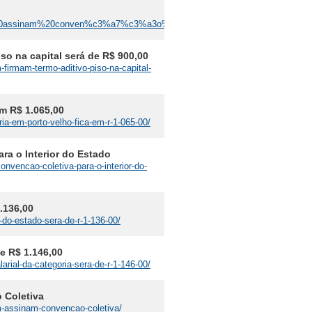
om%20assinam%20conven%c3%a7%c3%a3o%20coletiva/
so na capital será de R$ 900,00
firmam-termo-aditivo-piso-na-capital-
em R$ 1.065,00
ria-em-porto-velho-fica-em-r-1-065-00/
a o Interior do Estado
nvencao-coletiva-para-o-interior-do-
1.136,00
r-do-estado-sera-de-r-1-136-00/
de R$ 1.146,00
arial-da-categoria-sera-de-r-1-146-00/
 Coletiva
m-assinam-convencao-coletiva/