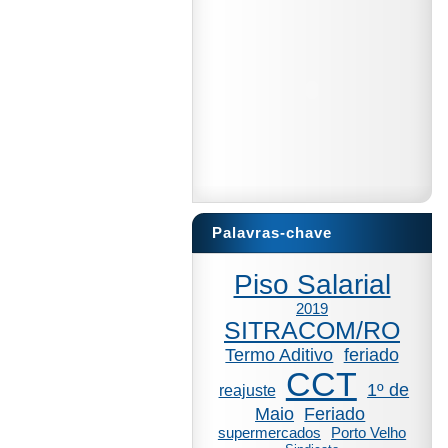
Palavras-chave
Piso Salarial
2019
SITRACOM/RO
Termo Aditivo
feriado
CCT
1º de
reajuste
Maio
Feriado
supermercados
Porto Velho