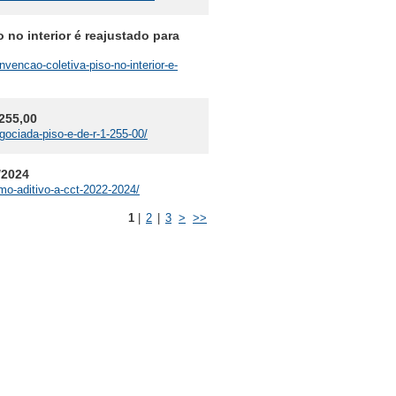
o interior é reajustado para
vencao-coletiva-piso-no-interior-e-
255,00
gociada-piso-e-de-r-1-255-00/
/2024
mo-aditivo-a-cct-2022-2024/
1
|
2
|
3
>
>>