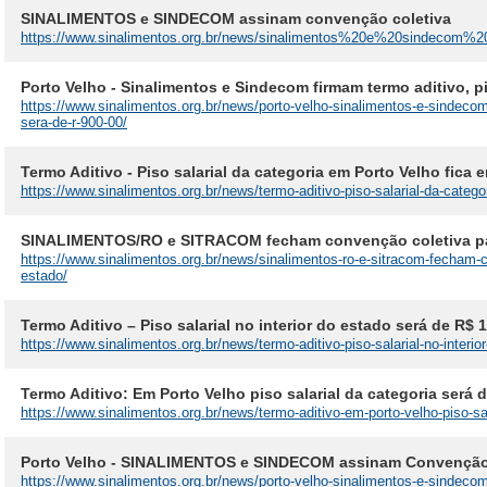
SINALIMENTOS e SINDECOM assinam convenção coletiva
https://www.sinalimentos.org.br/news/sinalimentos%20e%20sindec
Porto Velho - Sinalimentos e Sindecom firmam termo aditivo, pi
https://www.sinalimentos.org.br/news/porto-velho-sinalimentos-e-sindecom-
sera-de-r-900-00/
Termo Aditivo - Piso salarial da categoria em Porto Velho fica 
https://www.sinalimentos.org.br/news/termo-aditivo-piso-salarial-da-catego
SINALIMENTOS/RO e SITRACOM fecham convenção coletiva par
https://www.sinalimentos.org.br/news/sinalimentos-ro-e-sitracom-fecham-co
estado/
Termo Aditivo – Piso salarial no interior do estado será de R$ 
https://www.sinalimentos.org.br/news/termo-aditivo-piso-salarial-no-interio
Termo Aditivo: Em Porto Velho piso salarial da categoria será 
https://www.sinalimentos.org.br/news/termo-aditivo-em-porto-velho-piso-sal
Porto Velho - SINALIMENTOS e SINDECOM assinam Convenção
https://www.sinalimentos.org.br/news/porto-velho-sinalimentos-e-sindeco