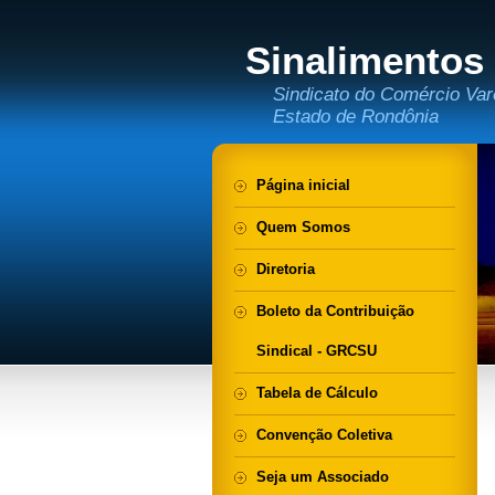
Sinalimentos
Sindicato do Comércio Var
Estado de Rondônia
Página inicial
Quem Somos
Diretoria
Boleto da Contribuição
Sindical - GRCSU
Tabela de Cálculo
Convenção Coletiva
Seja um Associado