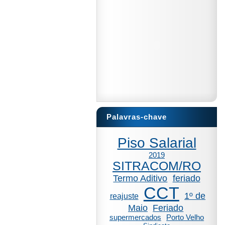
Palavras-chave
Piso Salarial
2019
SITRACOM/RO
Termo Aditivo
feriado
CCT
1º de
reajuste
Maio
Feriado
supermercados
Porto Velho