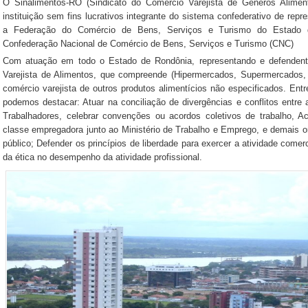
O Sinalimentos-RO (Sindicato do Comércio Varejista de Genêros Alime
instituição sem fins lucrativos integrante do sistema confederativo de rep
a Federação do Comércio de Bens, Serviços e Turismo do Estad
Confederação Nacional de Comércio de Bens, Serviços e Turismo (CNC)
Com atuação em todo o Estado de Rondônia, representando e defendento
Varejista de Alimentos, que compreende (Hipermercados, Supermercados,
comércio varejista de outros produtos alimentícios não especificados. E
podemos destacar: Atuar na conciliação de divergências e conflitos entre
Trabalhadores, celebrar convenções ou acordos coletivos de trabalho, Ac
classe empregadora junto ao Ministério de Trabalho e Emprego, e demais o
público; Defender os princípios de liberdade para exercer a atividade comerc
da ética no desempenho da atividade profissional.