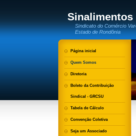
Sinalimentos
Sindicato do Comércio Var
Estado de Rondônia
Página inicial
Quem Somos
Diretoria
Boleto da Contribuição
Sindical - GRCSU
Tabela de Cálculo
Convenção Coletiva
Seja um Associado