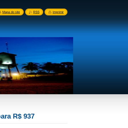
Mapa do site
RSS
Imprimir
ara R$ 937