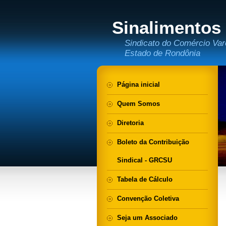
Sinalimentos
Sindicato do Comércio Var
Estado de Rondônia
Página inicial
Quem Somos
Diretoria
Boleto da Contribuição
Sindical - GRCSU
Tabela de Cálculo
Convenção Coletiva
Seja um Associado