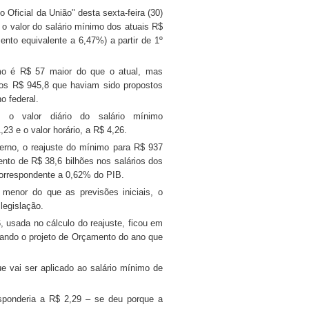
o Oficial da União" desta sexta-feira (30)
 o valor do salário mínimo dos atuais R$
nto equivalente a 6,47%) a partir de 1º
mo é R$ 57 maior do que o atual, mas
dos R$ 945,8 que haviam sido propostos
o federal.
 o valor diário do salário mínimo
23 e o valor horário, a R$ 4,26.
rno, o reajuste do mínimo para R$ 937
nto de R$ 38,6 bilhões nos salários dos
correspondente a 0,62% do PIB.
o menor do que as previsões iniciais, o
legislação.
 usada no cálculo do reajuste, ficou em
ando o projeto de Orçamento do ano que
ue vai ser aplicado ao salário mínimo de
sponderia a R$ 2,29 – se deu porque a