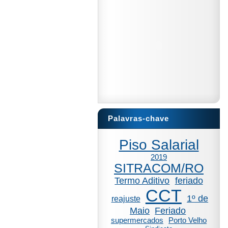
Palavras-chave
Piso Salarial
2019
SITRACOM/RO
Termo Aditivo
feriado
CCT
1º de
reajuste
Maio
Feriado
supermercados
Porto Velho