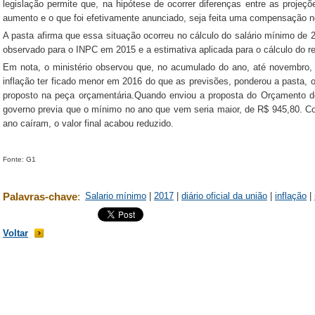
legislação permite que, na hipótese de ocorrer diferenças entre as projeçõe
aumento e o que foi efetivamente anunciado, seja feita uma compensação no
A pasta afirma que essa situação ocorreu no cálculo do salário mínimo de 20
observado para o INPC em 2015 e a estimativa aplicada para o cálculo do re
Em nota, o ministério observou que, no acumulado do ano, até novembro
inflação ter ficado menor em 2016 do que as previsões, ponderou a pasta, o
proposto na peça orçamentária.Quando enviou a proposta do Orçamento d
governo previa que o mínimo no ano que vem seria maior, de R$ 945,80. Co
ano caíram, o valor final acabou reduzido.
Fonte: G1
Palavras-chave
:
Salario mínimo
|
2017
|
diário oficial da união
|
inflação
|
Voltar