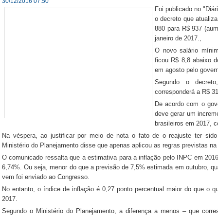
30/12/2016 07:50
Foi publicado no "Diári
o decreto que atualiza
880 para R$ 937 (aume
janeiro de 2017.,
O novo salário míni
ficou R$ 8,8 abaixo 
em agosto pelo govern
Segundo o decreto,
corresponderá a R$ 31,
De acordo com o gove
deve gerar um increme
brasileiros em 2017, 
Na véspera, ao justificar por meio de nota o fato de o reajuste ter sid
Ministério do Planejamento disse que apenas aplicou as regras previstas na 
O comunicado ressalta que a estimativa para a inflação pelo INPC em 2016,
6,74%. Ou seja, menor do que a previsão de 7,5% estimada em outubro, qu
vem foi enviado ao Congresso.
No entanto, o índice de inflação é 0,27 ponto percentual maior do que o q
2017.
Segundo o Ministério do Planejamento, a diferença a menos – que corre