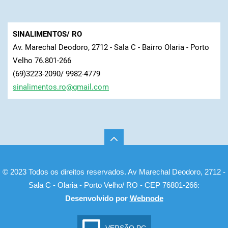
SINALIMENTOS/ RO
Av. Marechal Deodoro, 2712 - Sala C - Bairro Olaria - Porto
Velho 76.801-266
(69)3223-2090/ 9982-4779
sinalime
ntos.ro@
gmail.co
m
© 2023 Todos os direitos reservados. Av Marechal Deodoro, 2712 -
Sala C - Olaria - Porto Velho/ RO - CEP 76801-266:
Desenvolvido por
Webnode
VERSÃO PC