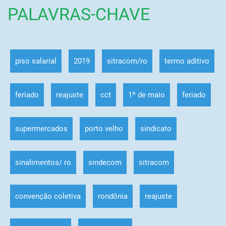
PALAVRAS-CHAVE
piso salarial
2019
sitracom/ro
termo aditivo
feriado
reajuste
cct
1º de maio
feriado
supermercados
porto velho
sindicato
sinalimentos/ ro
sindecom
sitracom
convenção coletiva
rondônia
reajuste