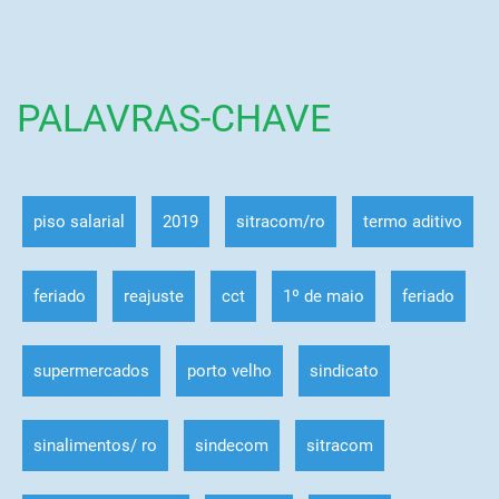
PALAVRAS-CHAVE
piso salarial
2019
sitracom/ro
termo aditivo
feriado
reajuste
cct
1º de maio
feriado
supermercados
porto velho
sindicato
sinalimentos/ ro
sindecom
sitracom