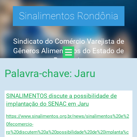
Sinalimentos Rondônia
Sindicato do Comércio Varejista de
Gêneros Alimentícios do Estado de
Rondônia
Palavra-chave: Jaru
SINALIMENTOS discute a possibilidade de
implantação do SENAC em Jaru
https://www.sinalimentos.org.br/news/sinalimentos%20e%2
0fecomercio-
ro%20discutem%20a%20possibilidade%20de%20implanta%c