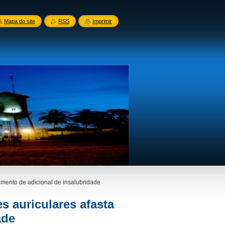
Mapa do site
RSS
Imprimir
amento de adicional de insalubridade
s auriculares afasta
ade