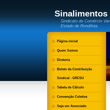
Sinalimentos
Sindicato do Comércio Var
Estado de Rondônia
Página inicial
Quem Somos
Diretoria
Boleto da Contribuição
Sindical - GRCSU
Tabela de Cálculo
Convenção Coletiva
Seja um Associado