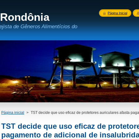
 Rondônia
Página Inicial
ejista de Gêneros Alimentícios do
Página inicial
>
TST decide que uso eficaz de protetores auriculares afasta pag
TST decide que uso eficaz de protetore
pagamento de adicional de insalubrid