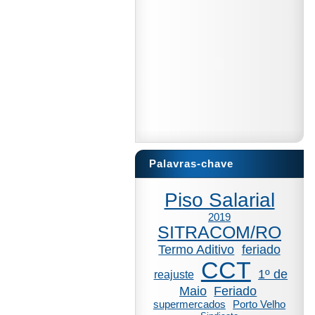
Palavras-chave
Piso Salarial
2019
SITRACOM/RO
Termo Aditivo
feriado
CCT
1º de
reajuste
Maio
Feriado
supermercados
Porto Velho