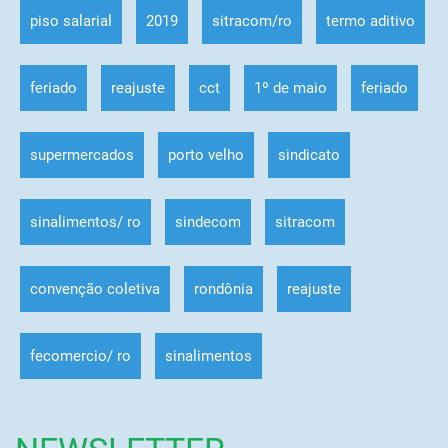
piso salarial
2019
sitracom/ro
termo aditivo
feriado
reajuste
cct
1º de maio
feriado
supermercados
porto velho
sindicato
sinalimentos/ ro
sindecom
sitracom
convenção coletiva
rondônia
reajuste
fecomercio/ ro
sinalimentos