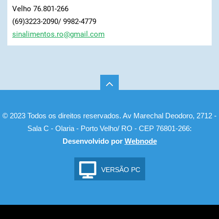
Velho 76.801-266
(69)3223-2090/ 9982-4779
sinalime
ntos.ro@
gmail.co
m
© 2023 Todos os direitos reservados. Av Marechal Deodoro, 2712 -
Sala C - Olaria - Porto Velho/ RO - CEP 76801-266:
Desenvolvido por
Webnode
VERSÃO PC