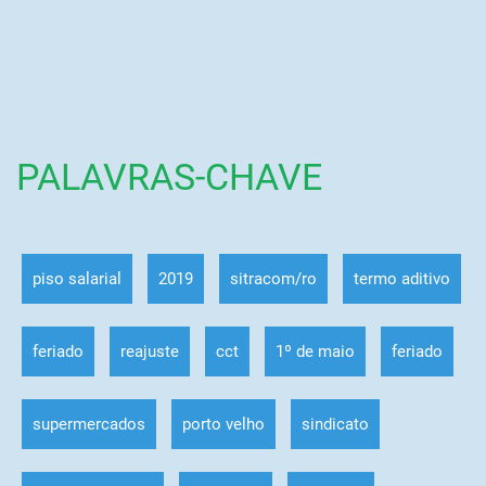
PALAVRAS-CHAVE
piso salarial
2019
sitracom/ro
termo aditivo
feriado
reajuste
cct
1º de maio
feriado
supermercados
porto velho
sindicato