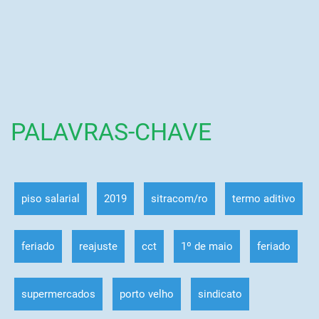
PALAVRAS-CHAVE
piso salarial
2019
sitracom/ro
termo aditivo
feriado
reajuste
cct
1º de maio
feriado
supermercados
porto velho
sindicato