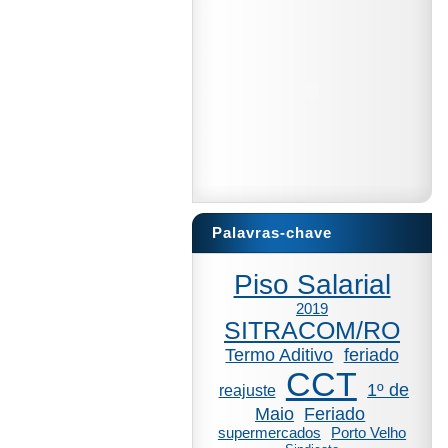
Palavras-chave
Piso Salarial
2019
SITRACOM/RO
Termo Aditivo
feriado
CCT
1º de
reajuste
Maio
Feriado
supermercados
Porto Velho