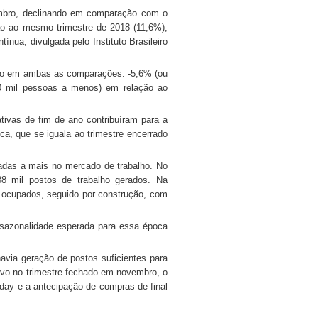
mbro, declinando em comparação com o
ção ao mesmo trimestre de 2018 (11,6%),
nua, divulgada pelo Instituto Brasileiro
ão em ambas as comparações: -5,6% (ou
00 mil pessoas a menos) em relação ao
ivas de fim de ano contribuíram para a
a, que se iguala ao trimestre encerrado
adas a mais no mercado de trabalho. No
8 mil postos de trabalho gerados. Na
 ocupados, seguido por construção, com
a sazonalidade esperada para essa época
avia geração de postos suficientes para
ivo no trimestre fechado em novembro, o
ay e a antecipação de compras de final