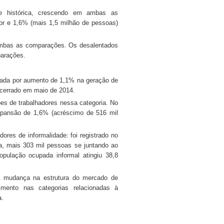
e histórica, crescendo em ambas as
or e 1,6% (mais 1,5 milhão de pessoas)
m ambas as comparações. Os desalentados
parações.
ada por aumento de 1,1% na geração de
ncerrado em maio de 2014.
es de trabalhadores nessa categoria. No
xpansão de 1,6% (acréscimo de 516 mil
res de informalidade: foi registrado no
ja, mais 303 mil pessoas se juntando ao
pulação ocupada informal atingiu 38,8
ma mudança na estrutura do mercado de
imento nas categorias relacionadas à
a.