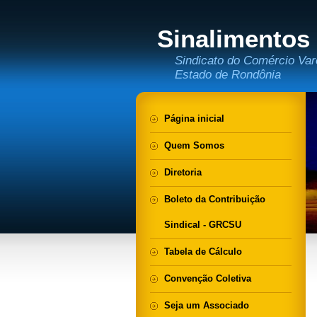
Sinalimentos
Sindicato do Comércio Var
Estado de Rondônia
Página inicial
Quem Somos
Diretoria
Boleto da Contribuição
Sindical - GRCSU
Tabela de Cálculo
Convenção Coletiva
Seja um Associado