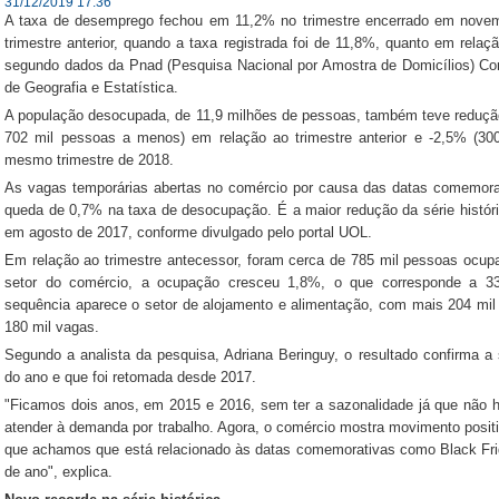
31/12/2019 17:36
A taxa de desemprego fechou em 11,2% no trimestre encerrado em nove
trimestre anterior, quando a taxa registrada foi de 11,8%, quanto em rela
segundo dados da Pnad (Pesquisa Nacional por Amostra de Domicílios) Contí
de Geografia e Estatística.
A população desocupada, de 11,9 milhões de pessoas, também teve reduç
702 mil pessoas a menos) em relação ao trimestre anterior e -2,5% (3
mesmo trimestre de 2018.
As vagas temporárias abertas no comércio por causa das datas comemorat
queda de 0,7% na taxa de desocupação. É a maior redução da série históric
em agosto de 2017, conforme divulgado pelo portal UOL.
Em relação ao trimestre antecessor, foram cerca de 785 mil pessoas ocup
setor do comércio, a ocupação cresceu 1,8%, o que corresponde a 33
sequência aparece o setor de alojamento e alimentação, com mais 204 mil
180 mil vagas.
Segundo a analista da pesquisa, Adriana Beringuy, o resultado confirma 
do ano e que foi retomada desde 2017.
"Ficamos dois anos, em 2015 e 2016, sem ter a sazonalidade já que não h
atender à demanda por trabalho. Agora, o comércio mostra movimento posit
que achamos que está relacionado às datas comemorativas como Black Frid
de ano", explica.