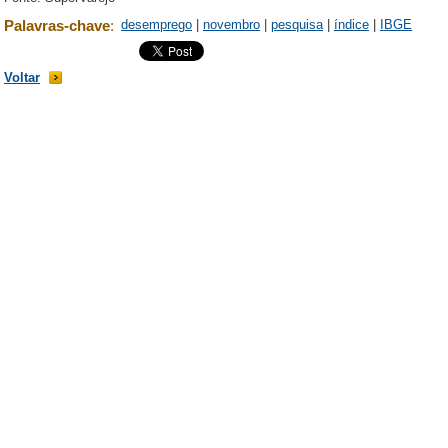
Palavras-chave
:
desemprego
|
novembro
|
pesquisa
|
índice
|
IBGE
Voltar