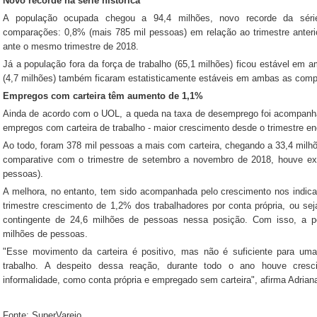
Novo recorde na série histórica
A população ocupada chegou a 94,4 milhões, novo recorde da séri
comparações: 0,8% (mais 785 mil pessoas) em relação ao trimestre anteri
ante o mesmo trimestre de 2018.
Já a população fora da força de trabalho (65,1 milhões) ficou estável e
(4,7 milhões) também ficaram estatisticamente estáveis em ambas as com
Empregos com carteira têm aumento de 1,1%
Ainda de acordo com o UOL, a queda na taxa de desemprego foi acompanh
empregos com carteira de trabalho - maior crescimento desde o trimestre e
Ao todo, foram 378 mil pessoas a mais com carteira, chegando a 33,4 milhõ
comparative com o trimestre de setembro a novembro de 2018, houve e
pessoas).
A melhora, no entanto, tem sido acompanhada pelo crescimento nos indicado
trimestre crescimento de 1,2% dos trabalhadores por conta própria, ou se
contingente de 24,6 milhões de pessoas nessa posição. Com isso, a po
milhões de pessoas.
"Esse movimento da carteira é positivo, mas não é suficiente para u
trabalho. A despeito dessa reação, durante todo o ano houve cresc
informalidade, como conta própria e empregado sem carteira", afirma Adrian
Fonte: SuperVarejo